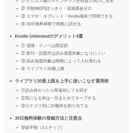
① ビジネス書のラインナップが社会人向けに充実
② 月額980円ぽっきり・追加課金ゼロ
③ スマホ・タブレット・Kindle端末で同期できる
④ 30日無料体験で気軽に試せる
Kindle Unlimitedのデメリット4選
① 漫画・ラノベは限定的
② 新刊・話題作は読み放題対象になりにくい
③ 読み放題対象は時期によって入れ替わる
④ ライブラリ20冊上限
ライブラリ20冊上限を上手に使いこなす運用術
①読み終わったら即返却してを回す
②気になる本は一旦まとめてキープする
③カテゴリ別に20冊枠を割り当てる
30日無料体験の登録方法と注意点
登録手順（3ステップ）